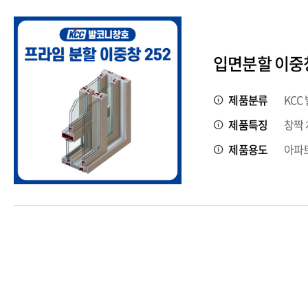
입면분할 이중창
제품분류
KCC
제품특징
창짝 
제품용도
아파트