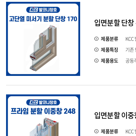
입면분할 단창 
제품분류
KCC
제품특징
기존 
제품용도
공동주
입면분할 이중창
제품분류
KCC