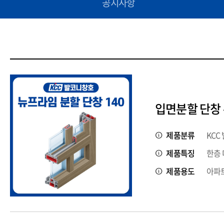
공지사항
입면분할 단창 
제품분류
KCC
제품특징
한층 
제품용도
아파트