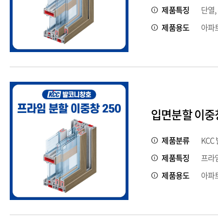
제품특징
단열,
제품용도
아파트
입면분할 이중창
제품분류
KCC
제품특징
프라임
제품용도
아파트