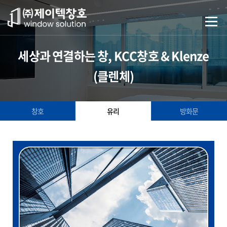
세상과 연결하는 창, KCC창호 & Klenze
(클렌체)
창호
유리
방화문